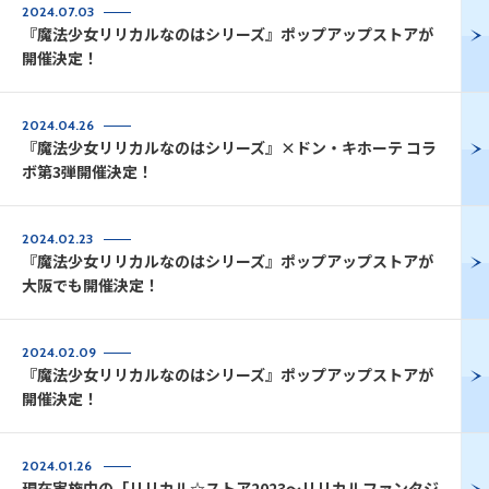
2024.07.03
『魔法少女リリカルなのはシリーズ』ポップアップストアが
開催決定！
2024.04.26
『魔法少女リリカルなのはシリーズ』×ドン・キホーテ コラ
ボ第3弾開催決定！
2024.02.23
『魔法少女リリカルなのはシリーズ』ポップアップストアが
大阪でも開催決定！
2024.02.09
『魔法少女リリカルなのはシリーズ』ポップアップストアが
開催決定！
2024.01.26
現在実施中の「リリカル☆ストア2023～リリカルファンタジ