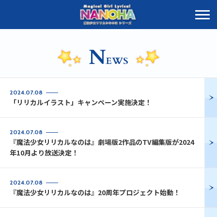
N
EWS
2024.07.08
「リリカルイラスト」キャンペーン実施決定！
2024.07.08
『魔法少女リリカルなのは』劇場版2作品のTV編集版が2024
年10月より放送決定！
2024.07.08
『魔法少女リリカルなのは』20周年プロジェクト始動！