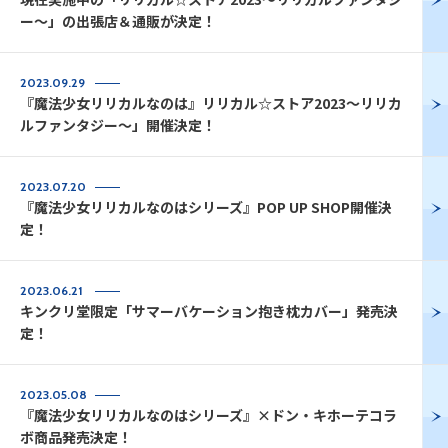
ー～」の出張店＆通販が決定！
2023.09.29
『魔法少女リリカルなのは』リリカル☆ストア2023～リリカ
ルファンタジー～」開催決定！
2023.07.20
『魔法少女リリカルなのはシリーズ』POP UP SHOP開催決
定！
2023.06.21
キンクリ堂限定「サマーバケーション抱き枕カバー」発売決
定！
2023.05.08
『魔法少女リリカルなのはシリーズ』×ドン・キホーテコラ
ボ商品発売決定！