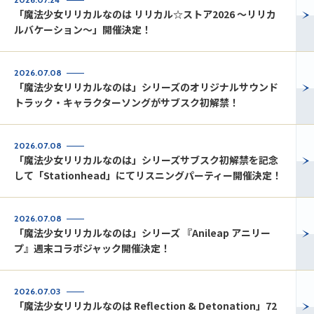
「魔法少女リリカルなのは リリカル☆ストア2026 ～リリカ
ルバケーション～」開催決定！
2026.07.08
「魔法少女リリカルなのは」シリーズのオリジナルサウンド
トラック・キャラクターソングがサブスク初解禁！
2026.07.08
「魔法少女リリカルなのは」シリーズサブスク初解禁を記念
して「Stationhead」にてリスニングパーティー開催決定！
2026.07.08
「魔法少女リリカルなのは」シリーズ 『Anileap アニリー
プ』週末コラボジャック開催決定！
2026.07.03
「魔法少女リリカルなのは Reflection & Detonation」72