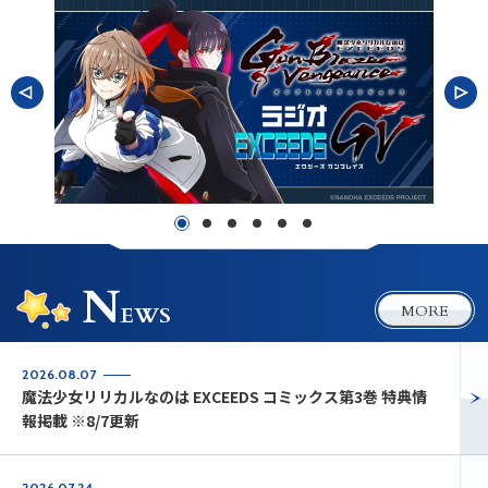
N
MORE
EWS
2026.08.07
魔法少女リリカルなのは EXCEEDS コミックス第3巻 特典情
報掲載 ※8/7更新
2026.07.24