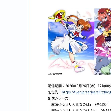
配信期間：2026年3月26日(木）12時00分
配信先：
https://tver.jp/series/sr7xfko
配信シリーズ：
「魔法少女リリカルなのは」（全13話）
「魔法少女リリカルなのは A's」（全13