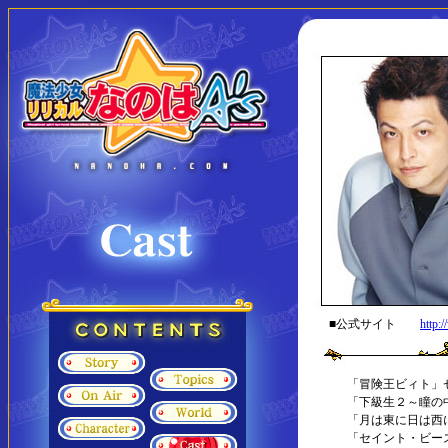
■公式サイト
http:
「冒険王ビィト」
「下級生２～瞳の
「月は東に日は西に～Op
「セイント・ビー