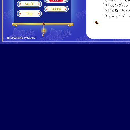
「七人のナナ」小
「ＳＤガンダムフ
「ちびまる子ちゃ
「Ｄ．Ｃ．～ダ・