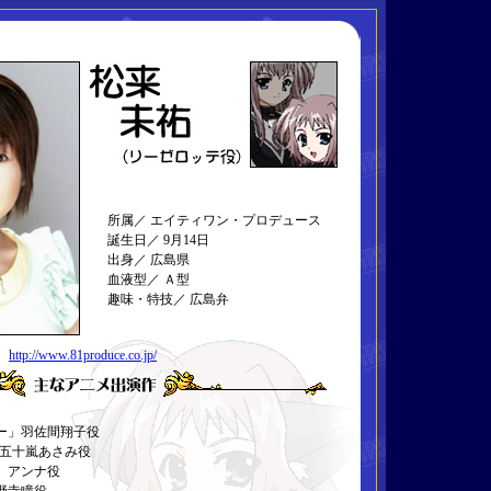
所属／ エイティワン・プロデュース
誕生日／ 9月14日
出身／ 広島県
血液型／ Ａ型
趣味・特技／ 広島弁
ト
http://www.81produce.co.jp/
ー」羽佐間翔子役
-」五十嵐あさみ役
」アンナ役