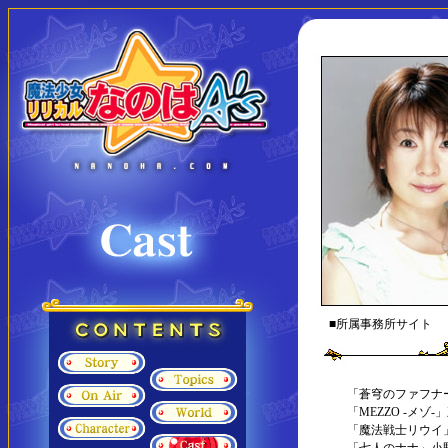
■所属事務所サイ
「蒼穹のファフナ
「MEZZO -メゾ
「魔法戦士リウイ