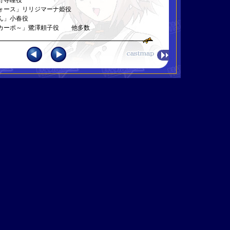
野寺瞳役
ォース」リリジマーナ姫役
ん」小春役
カーポ～」鷺澤頼子役 他多数